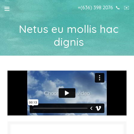
+(636) 398 2076
📞
✉️
Netus eu mollis hac
dignis