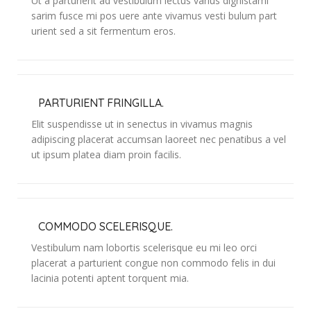
Ut a parturient ad vestibulum lectus varius dignistami
sarim fusce mi pos uere ante vivamus vesti bulum part
urient sed a sit fermentum eros.
PARTURIENT FRINGILLA.
Elit suspendisse ut in senectus in vivamus magnis
adipiscing placerat accumsan laoreet nec penatibus a vel
ut ipsum platea diam proin facilis.
COMMODO SCELERISQUE.
Vestibulum nam lobortis scelerisque eu mi leo orci
placerat a parturient congue non commodo felis in dui
lacinia potenti aptent torquent mia.